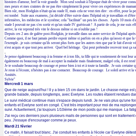
histoires d'amour, bref la voir grandir. Mon seul souhait à l'époque était de vivre pour conna
mes peurs et mes craintes de ne pas être simplement là pour vivre ces expériences de maman 
Bien sûr, mon Hodgkin n'était qu'au stade II, mais cela ne veut rien dire : en effet, pour la pe
est tombé. Suite aux examens, j'ai décidé d'être suivie dans l'hôpital où je travaillais et d'êt
infirmières, les médecins et le système; cela "facilitait" un peu les choses. Après 10 mois d'ar
stade I pouvait ne pas s'en sortir et qu'un stade IV guérissait ! A partir de cela, je me suis e
arrive, la vie reprend très vite le dessus même si on n'oublie pas !
Depuis ces 2 ans de galère post-Hodgkin, je travaille dans un autre service de l'hôpital après
Comme quoi, il ne faut jamais perdre espoir même si parfois on en a plus qu'assez et que la 
l'exemple...je suis certaine qu'ils seront plus forts que les autres rien que par le fait d'avoir
n'est acquis et que tout peu arriver. Quel bel héritage. Qui peut prétendre recevoir tout ça s
,
Je pense également beaucoup à ta femme et à ton fils, ta fille qui te soutiennent de tout leu
également eu beaucoup de mal à accepter la maladie mais finalement, malgré cela, il est resté 
Je te souhaite beaucoup de courage et pense bien à toi et à toute ta famille. Je suis certaine q
Je reste à l'écoute, n'hésites pas à me contacter. Beaucoup de courage. Le soleil arrive et la 
Amitiés.
Sylvie"
Mercredi 1 mars
Que de neige aujourd'hui ! Il y a bien 15 cm dans le jardin. Le chasse-neige est 
grande balade, depuis longtemps, avec Evelyne. Les routes étaient rendues da
Le suivi médical continue mais s'espace depuis lundi. Je ne vais plus qu'une fois 
enfants et Evelyne sont en congé. C'est très important pour moi de ma replonger
suivi. Actuellement, j'ai toujours 1/10ième de mon poids qui me manque. La fat
J'ai reçu ces derniers jours plusieurs mails de personnes qui sont en traitement 
peu. J'essaye d'encourager comme je peux.
Mardi 21 février
Ce matin, il faisait tout blanc. J'ai conduit les enfants à l'école car Evelyne d