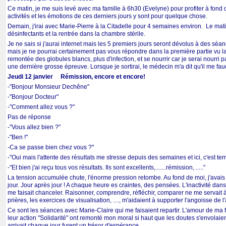
Ce matin, je me suis levé avec ma famille à 6h30 (Evelyne) pour profiter à fond
activités et les émotions de ces derniers jours y sont pour quelque chose.
Demain, j'irai avec Marie-Pierre à la Citadelle pour 4 semaines environ. Le m
désinfectants et la rentrée dans la chambre stérile.
Je ne sais si j'aurai internet mais les 5 premiers jours seront dévolus à des sé
mais je ne pourrai certainement pas vous répondre dans la première partie vu la f
remontée des globules blancs, plus d'infection, et se nourrir car je serai nourri 
une dernière grosse épreuve. Lorsque je sortirai, le médecin m'a dit qu'il me fa
Jeudi 12 janvier Rémission, encore et encore!
-"Bonjour Monsieur Dechêne"
-"Bonjour Docteur"
-"Comment allez vous ?"
Pas de réponse
-"Vous allez bien ?"
-"Ben !"
-Ca se passe bien chez vous ?"
-"Oui mais l'attente des résultats me stresse depuis des semaines et ici, c'est terr
-"Et bien j'ai reçu tous vos résultats. Ils sont excellents,.......rémission, ....."
La tension accumulée chute, l'énorme pression retombe. Au fond de moi, j'avais 
jour. Jour après jour ! A chaque heure es craintes, des pensées. L'inactivité dan
me faisait chanceler. Raisonner, comprendre, réfléchir, comparer ne me servait
prières, les exercices de visualisation, ...., m'aidaient à supporter l'angoisse de 
Ce sont les séances avec Marie-Claire qui me faisaient repartir. L'amour de ma f
leur action "Solidarité" ont remonté mon moral si haut que les doutes s'envolaie
arrivait chaque jour furent un trésor d'espérance.