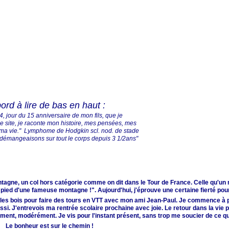
ord à lire de bas en haut :
, jour du 15 anniversaire de mon fils, que je
 ce site, je raconte mon histoire, mes pensées, mes
 ma vie." Lymphome de Hodgkin scl. nod. de stade
: démangeaisons sur tout le corps depuis 3 1/2ans"
tagne, un col hors catégorie comme on dit dans le Tour de France. Celle qu'un ma
pied d'une fameuse montagne !". Aujourd'hui, j'éprouve une certaine fierté pour c
ns les bois pour faire des tours en VTT avec mon ami Jean-Paul. Je commence à 
i. J'entrevois ma rentrée scolaire prochaine avec joie. Le retour dans la vie pr
ment, modérément. Je vis pour l'instant présent, sans trop me soucier de ce 
Le bonheur est sur le chemin !