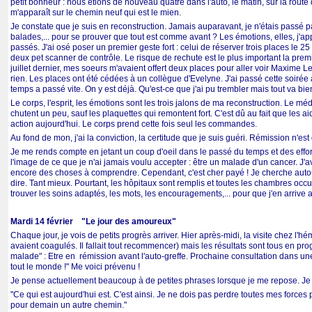
petit bonheur : nous étions de nouveau quatre dans l'auto, le matin, sur la route d
m'apparaît sur le chemin neuf qui est le mien.
Je constate que je suis en reconstruction. Jamais auparavant, je n'étais passé p
balades,... pour se prouver que tout est comme avant ? Les émotions, elles, j'
passés. J'ai osé poser un premier geste fort : celui de réserver trois places le 
deux pet scanner de contrôle. Le risque de rechute est le plus important la premiè
juillet dernier, mes soeurs m'avaient offert deux places pour aller voir Maxime Le
rien. Les places ont été cédées à un collègue d'Evelyne. J'ai passé cette soirée à 
temps a passé vite. On y est déjà. Qu'est-ce que j'ai pu trembler mais tout va bien
Le corps, l'esprit, les émotions sont les trois jalons de ma reconstruction. Le m
chutent un peu, sauf les plaquettes qui remontent fort. C'est dû au fait que les aid
action aujourd'hui. Le corps prend cette fois seul les commandes.
Au fond de mon, j'ai la conviction, la certitude que je suis guéri. Rémission n'
Je me rends compte en jetant un coup d'oeil dans le passé du temps et des effort
l'image de ce que je n'ai jamais voulu accepter : être un malade d'un cancer. J'av
encore des choses à comprendre. Cependant, c'est cher payé ! Je cherche auto
dire. Tant mieux. Pourtant, les hôpitaux sont remplis et toutes les chambres occ
trouver les soins adaptés, les mots, les encouragements,... pour que j'en arrive 
Mardi 14 février "Le jour des amoureux"
Chaque jour, je vois de petits progrès arriver. Hier après-midi, la visite chez l
avaient coagulés. Il fallait tout recommencer) mais les résultats sont tous en p
malade" : Etre en rémission avant l'auto-greffe. Prochaine consultation dans une
tout le monde !" Me voici prévenu !
Je pense actuellement beaucoup à de petites phrases lorsque je me repose. Je 
"Ce qui est aujourd'hui est. C'est ainsi. Je ne dois pas perdre toutes mes forces 
pour demain un autre chemin."