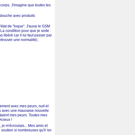
corps. J'imagine que toutes les
 douche avec produits
état de "loque". J'aurai le GSM
La condition pour que je sorte :
libéré car il lui faut passer par
etrouver une normalité).
nement avec mes peurs, nuit et
mois avec une mauvaise nouvelle
ntaient mes peurs. Toutes mes
icieux !
 je m'écroulais... Mes amis et
 soutien si nombreuses qu'il 'en