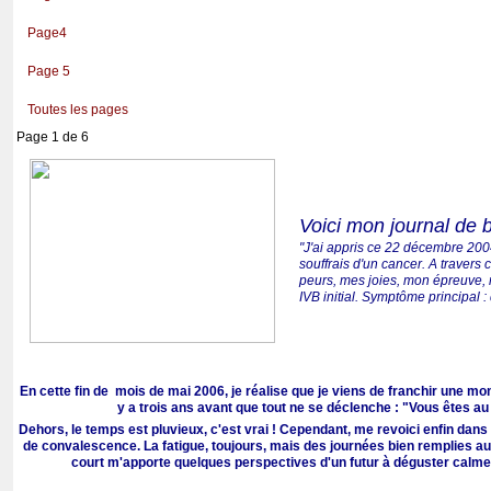
Page4
Page 5
Toutes les pages
Page 1 de 6
Voici mon j
ournal de b
"J'ai appris ce 22 décembre 2004
souffrais d'un cancer. A travers
peurs, mes joies, mon épreuve,
IVB initial. Symptôme principal 
En cette fin de mois de mai 2006, je réalise que je viens de franchir une mon
y a trois ans avant que tout ne se déclenche : "Vous êtes au 
Dehors, le temps est pluvieux, c'est vrai ! Cependant, me revoici enfin da
de convalescence. La fatigue, toujours, mais des journées bien remplies auss
court m'apporte quelques perspectives d'un futur à déguster calme