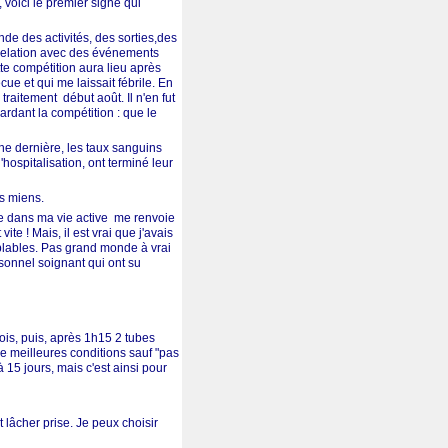
, voici le premier signe qui
de des activités, des sorties,des
 relation avec des événements
tte compétition aura lieu après
ue et qui me laissait fébrile. En
traitement début août. Il n'en fut
gardant la compétition : que le
ine dernière, les taux sanguins
'hospitalisation, ont terminé leur
es miens.
nce dans ma vie active me renvoie
e ! Mais, il est vrai que j'avais
blables. Pas grand monde à vrai
rsonnel soignant qui ont su
fois, puis, après 1h15 2 tubes
de meilleures conditions sauf "pas
 15 jours, mais c'est ainsi pour
 lâcher prise. Je peux choisir