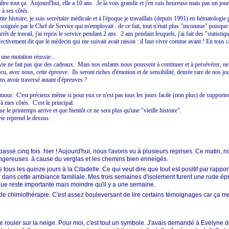
ître tout ça. Aujourd'hui, elle a 10 ans. Je la vois grandir et j'en suis heureuse mais pas un jou
à ses côtés.
tite histoire, je suis secrétaire médicale et à l'époque je travaillais (depuis 1991) en hématologie 
re soignée par le Chef de Service qui m'employait : de ce fait, tout n'était plus "inconnue" puisque
rêt de travail, j'ai repris le service pendant 2 ans. 2 ans pendant lesquels, j'ai fait des "statist
ffectivement dit que le médecin qui me suivait avait raison : il faut vivre comme avant ! En tous c
 une mutation réussie...
vie ne fait pas que des cadeaux. Mais nos enfants nous poussent à continuer et à persévérer, ne 
 vécu, avec nous, cette épreuve. Ils seront riches d'émotion et de sensibilité, denrée rare de nos j
ans avoir traversé autant d'épreuves ?
r amour. C'est précieux même si pour eux ce n'est pas tous les jours facile (non plus) de suppor
à mes côtés. C'est le principal.
ue le printemps arrive et que bientôt ce ne sera plus qu'une "vieille histoire".
vie reprend le dessus.
passé cinq fois hier ! Aujourd'hui, nous l'avons vu à plusieurs reprises. Ce matin, n
ngereuses à cause du verglas et les chemins bien enneigés.
tous les quinze jours à la Citadelle. Ce qui veut dire que tout est positif par rappo
 dans cette ambiance familiale. Mes trois semaines d'isolement furent une rude épr
igue reste importante mais moindre qu'il y a une semaine.
de chimiothérapie. C'est assez bouleversant de lire certains témoignages car ça me 
éteste rouler sur la neige. Pour moi, c'est tout un symbole. J'avais demandé à Evely