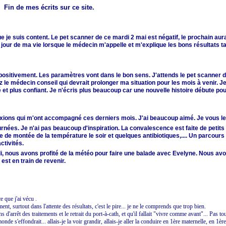
Fin de mes écrits sur ce site.
je suis content. Le pet scanner de ce mardi 2 mai est négatif, le prochain aura 
u jour de ma vie lorsque le médecin m'appelle et m'explique les bons résultats t
sitivement. Les paramètres vont dans le bon sens. J'attends le pet scanner 
 le médecin conseil qui devrait prolonger ma situation pour les mois à venir. J
t plus confiant. Je n'écris plus beaucoup car une nouvelle histoire débute pour
flexions qui m'ont accompagné ces derniers mois. J'ai beaucoup aimé. Je vous le
urnées. Je n'ai pas beaucoup d'inspiration. La convalescence est faite de petit
e de montée de la température le soir et quelques antibiotiques,.... Un parcour
ctivités.
di, nous avons profité de la météo pour faire une balade avec Evelyne. Nous a
est en train de revenir.
e que j'ai vécu .
t, surtout dans l'attente des résultats, c'est le pire... je ne le comprends que trop bien.
ns d'arrêt des traitements et le retrait du port-à-cath, et qu'il fallait "vivre comme avant"... Pas to
monde s'effondrait... allais-je la voir grandir, allais-je aller la conduire en 1ère maternelle, en 1è