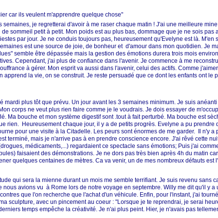
cier car ils veulent m'apprendre quelque chose"
semaines, je regretterai d'avoir à me raser chaque matin ! J'ai une meilleure mine
e sommeil petit à petit. Mon poids est au plus bas, dommage que je ne sois pas 
iestes par jour. Je ne conduis toujours pas, heureusement qu'Evelyne est là. M'en so
is semaines est une source de joie, de bonheur et d'amour dans mon quotidien. Je 
 "blues" semble être dépassée mais la gestion des émotions durera trois mois enviro
tives. Cependant, j'ai plus de confiance dans l'avenir. Je commence à me reconstruir
ouffrance à gérer. Mon esprit va aussi dans l'avenir, celui des actifs. Comme j'aimer
apprend la vie, on se construit. Je reste persuadé que ce dont les enfants ont le 
ntré mardi plus tôt que prévu. Un jour avant les 3 semaines minimum. Je suis anéan
i. Mon corps ne veut plus rien faire comme je le voudrais. Je dois essayer de m'occupe
ufflé. Ma bouche et mon système digestif sont .tout à fait perturbé. Ma bouche est s
e rien. Heureusement chaque jour, il y a de petits progrès. Evelyne a pu prendre d
urne pour une visite à la Citadelle. Les peurs sont énormes de me garder. Il n'y a
 terminé, mais je n'arrive pas à en prendre conscience encore. J'ai rêvé cette nui
" (drogues, médicaments,...) regardaient ce spectacle sans émotions; Puis j'ai com
ules) faisaient des démonstrations. Je ne dors pas très bien après 4h du matin car
mener quelques centaines de mètres. Ca va venir, un de mes nombreux défauts est l
olitude qui sera la mienne durant un mois me semble terrifiant. Je suis revenu sans c
 nous avions vu à Rome lors de notre voyage en septembre. Willy me dit qu'il y a 
tres que l'on recherche que l'achat d'un véhicule. Enfin, pour l'instant, j'ai tour
à ma sculpture, avec un pincement au coeur : "Lorsque je te reprendrai, je serai heu
rniers temps empêche la créativité. Je n'ai plus peint. Hier, je n'avais pas telleme