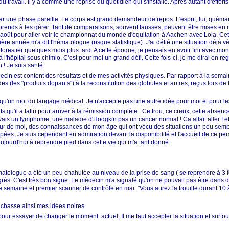
u travail. Il y a comme une reprise du quotidien qui s'installe. Après autant d'efforts
ar une phase pareille. Le corps est grand demandeur de repos. L'esprit, lui, quéman
apprends à les gérer. Tant de comparaisons, souvent fausses, peuvent être mises en
25 août pour aller voir le championnat du monde d'équitation à Aachen avec Lola. Ce
re année m'a dit l'hématologue (risque statistique). J'ai défié une situation déjà véc
forestier quelques mois plus tard. A cette époque, je pensais en avoir fini avec mon 
l'hôpital sous chimio. C'est pour moi un grand défi. Cette fois-ci, je me dirai en re
 ! Je suis santé.
édecin est content des résultats et de mes activités physiques. Par rapport à la sema
es (les "produits dopants") à la reconstitution des globules et autres, reçus lors de l
est qu'un mot du langage médical. Je n'accepte pas une autre idée pour moi et pour l
s qu'il a fallu pour arriver à la rémission complète. Ce trou, ce creux, cette abse
ais un lymphome, une maladie d'Hodgkin pas un cancer normal ! Ca allait aller ! et vit
ur de moi, des connaissances de mon âge qui ont vécu des situations un peu sem
upées. Je suis cependant en admiration devant la disponibilité et l'accueil de ce pe
aujourd'hui à reprendre pied dans cette vie qui m'a tant donné.
'hématologue a été un peu chahutée au niveau de la prise de sang ( se reprendre à 3 
rogrès. C'est très bon signe. Le médecin m'a signalé qu'on ne pouvait pas être dans 
 semaine et premier scanner de contrôle en mai. "Vous aurez la trouille durant 10 à
chasse ainsi mes idées noires.
pour essayer de changer le moment actuel. Il me faut accepter la situation et surtout