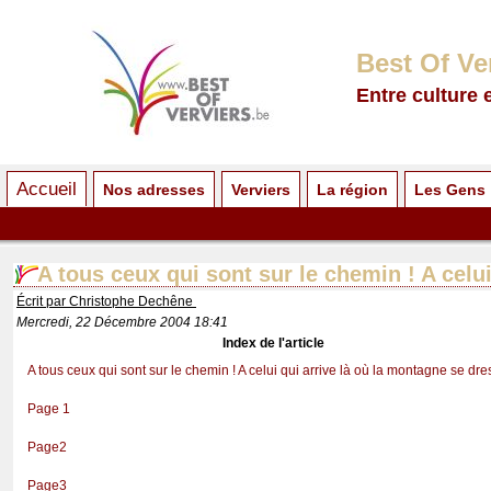
Best Of Ve
Entre culture 
Accueil
Nos adresses
Verviers
La région
Les Gens
A tous ceux qui sont sur le chemin ! A celui
Écrit par Christophe Dechêne
Mercredi, 22 Décembre 2004 18:41
Index de l'article
A tous ceux qui sont sur le chemin ! A celui qui arrive là où la montagne se dres
Page 1
Page2
Page3