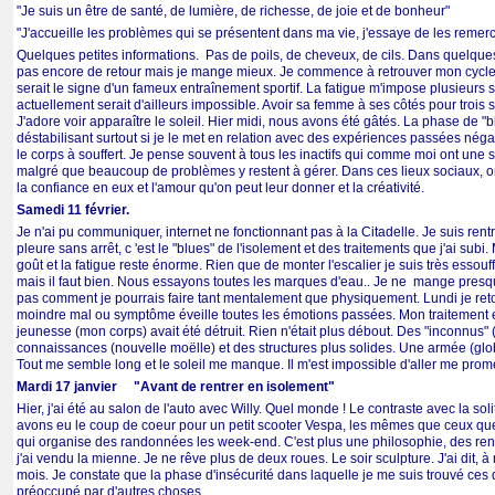
"Je suis un être de santé, de lumière, de richesse, de joie et de bonheur"
"J'accueille les problèmes qui se présentent dans ma vie, j'essaye de les remer
Quelques petites informations. Pas de poils, de cheveux, de cils. Dans quelques 
pas encore de retour mais je mange mieux. Je commence à retrouver mon cycle d
serait le signe d'un fameux entraînement sportif. La fatigue m'impose plusieurs s
actuellement serait d'ailleurs impossible. Avoir sa femme à ses côtés pour tro
J'adore voir apparaître le soleil. Hier midi, nous avons été gâtés. La phase de
déstabilisant surtout si je le met en relation avec des expériences passées néga
le corps à souffert. Je pense souvent à tous les inactifs qui comme moi ont une s
malgré que beaucoup de problèmes y restent à gérer. Dans ces lieux sociaux, on 
la confiance en eux et l'amour qu'on peut leur donner et la créativité.
S
amedi 11 février.
Je n'ai pu communiquer, internet ne fonctionnant pas à la Citadelle. Je suis re
pleure sans arrêt, c 'est le "blues" de l'isolement et des traitements que j'ai sub
goût et la fatigue reste énorme. Rien que de monter l'escalier je suis très esso
mais il faut bien. Nous essayons toutes les marques d'eau.. Je ne mange presqu
pas comment je pourrais faire tant mentalement que physiquement. Lundi je reto
moindre mal ou symptôme éveille toutes les émotions passées. Mon traitement est
jeunesse (mon corps) avait été détruit. Rien n'était plus débout. Des "inconnus
connaissances (nouvelle moëlle) et des structures plus solides. Une armée (glob
Tout me semble long et le soleil me manque. Il m'est impossible d'aller me pro
Mardi 17 janvier "Avant de rentrer en isolement"
Hier, j'ai été au salon de l'auto avec Willy. Quel monde ! Le contraste avec la s
avons eu le coup de coeur pour un petit scooter Vespa, les mêmes que ceux que
qui organise des randonnées les week-end. C'est plus une philosophie, des rencon
j'ai vendu la mienne. Je ne rêve plus de deux roues. Le soir sculpture. J'ai dit, 
mois. Je constate que la phase d'insécurité dans laquelle je me suis trouvé ces de
préoccupé par d'autres choses.