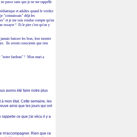
r ne passe sans que je ne me rappelle
pédiatrique et adultes quand le verdict
 je "connaissais" déjà les
iques" et je me suis rendue compte qu'un
as essayer ! Et le pire c'est qu'on y
jamais baisser les bras, leur montre
ours. Ils seront conscients que rien
ter "notre fardeau" ! Mon mari a
ous avons été faire notre plus
rt à mon état. Cette semaine, les
euve ainsi que les jours qui ont
rappelle ce que j'ai vécu il y a
ne de m'accompagner. Rien que ce