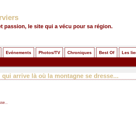
rviers
et passion, le site qui a vécu pour sa région.
Evénements
Photos/TV
Chroniques
Best Of
Les li
 qui arrive là où la montagne se dresse...
se...