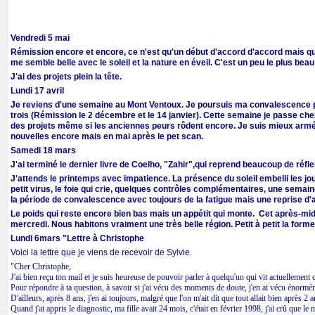
Vendredi 5 mai
Rémission encore et encore, ce n'est qu'un début d'accord d'accord mais que 
me semble belle avec le soleil et la nature en éveil. C'est un peu le plus bea
J'ai des projets plein la tête.
Lundi 17 avril
Je reviens d'une semaine au Mont Ventoux. Je poursuis ma convalescence po
trois (Rémission le 2 décembre et le 14 janvier). Cette semaine je passe chez
des projets même si les anciennes peurs rôdent encore. Je suis mieux armé e
nouvelles encore mais en mai après le pet scan.
Samedi 18 mars
J'ai terminé le dernier livre de Coelho, "Zahir",qui reprend beaucoup de ré
J'attends le printemps avec impatience. La présence du soleil embelli les jo
petit virus, le foie qui crie, quelques contrôles complémentaires, une semain
la période de convalescence avec toujours de la fatigue mais une reprise d'a
Le poids qui reste encore bien bas mais un appétit qui monte. Cet après-mi
mercredi. Nous habitons vraiment une très belle région. Petit à petit la forme 
Lundi 6mars "Lettre à Christophe
Voici la lettre que je viens de recevoir de Sylvie.
"Cher Christophe,
J'ai bien reçu ton mail et je suis heureuse de pouvoir parler à quelqu'un qui vit actuellement c
Pour répondre à ta question, à savoir si j'ai vécu des moments de doute, j'en ai vécu énormémen
D'ailleurs, après 8 ans, j'en ai toujours, malgré que l'on m'ait dit que tout allait bien après 2 a
Quand j'ai appris le diagnostic, ma fille avait 24 mois, c'était en février 1998, j'ai crû que le 