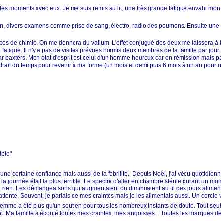
 des moments avec eux. Je me suis remis au lit, une très grande fatigue envahi mon 
atin, divers examens comme prise de sang, électro, radio des poumons. Ensuite une
ances de chimio. On me donnera du valium. L'effet conjugué des deux me laissera à l'
atigue. Il n'y a pas de visites prévues hormis deux membres de la famille par jour. 
par baxters. Mon état d'esprit est celui d'un homme heureux car en rémission mais pas 
udrait du temps pour revenir à ma forme (un mois et demi puis 6 mois à un an pour r
ible"
une certaine confiance mais aussi de la fébrilité. Depuis Noël, j'ai vécu quotidien
s la journée était la plus terrible. Le spectre d'aller en chambre stérile durant un 
 à rien. Les démangeaisons qui augmentaient ou diminuaient au fil des jours alime
l'attente. Souvent, je parlais de mes craintes mais je les alimentais aussi. Un cercle v
emme a été plus qu'un soutien pour tous les nombreux instants de doute. Tout seul,
nt. Ma famille a écouté toutes mes craintes, mes angoisses. . Toutes les marques de