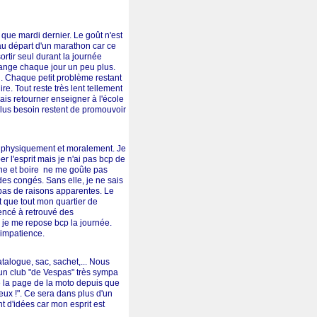
 que mardi dernier. Le goût n'est
au départ d'un marathon car ce
rtir seul durant la journée
mange chaque jour un peu plus.
n. Chaque petit problème restant
e. Tout reste très lent tellement
ais retourner enseigner à l'école
plus besoin restent de promouvoir
ti physiquement et moralement. Je
r l'esprit mais je n'ai pas bcp de
èche et boire ne me goûte pas
es congés. Sans elle, je ne sais
 pas de raisons apparentes. Le
t que tout mon quartier de
mencé à retrouvé des
 je me repose bcp la journée.
'impatience.
atalogue, sac, sachet,... Nous
un club "de Vespas" très sympa
né la page de la moto depuis que
reux !". Ce sera dans plus d'un
nt d'idées car mon esprit est