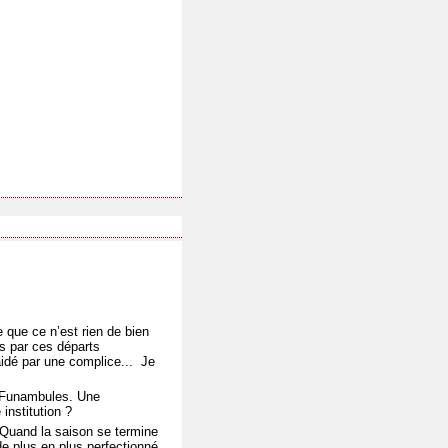
 que ce n’est rien de bien
s par ces départs
aidé par une complice...
Je
s Funambules. Une
institution ?
Quand la saison se termine
e plus en plus perfectionné.