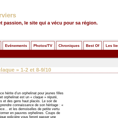
rviers
et passion, le site qui a vécu pour sa région.
Evénements
Photos/TV
Chroniques
Best Of
Les li
laque » 1-2 et 8-9/10
e hérite d’un orphelinat pour jeunes filles
cet orphelinat est un « claque » réputé,
es et des gens haut placés. Le soir de
r prendre connaissance de son héritage : «
once… et les demoiselles de petite vertu
sformer en pauvres orphelines. Coups de
rigue policière vous feront passer une