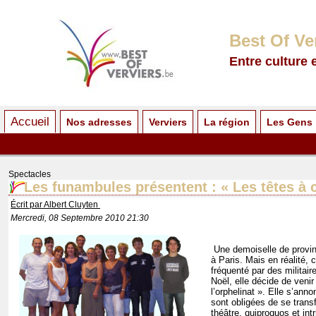
Best Of Ve
Entre culture 
Accueil
Nos adresses
Verviers
La région
Les Gens
Spectacles
Les funambules présentent : « Les têtes à c
Écrit par Albert Cluyten
Mercredi, 08 Septembre 2010 21:30
Une demoiselle de provinc
à Paris. Mais en réalité, 
fréquenté par des militair
Noël, elle décide de veni
l’orphelinat ». Elle s’ann
sont obligées de se tran
théâtre, quiproquos et int