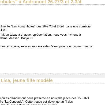
ambules" à Andrimont 26-27/3 et 2-3/4
résente "Les Funambules" ces 26-27/3 et 2-3/4 dans une comédie
ille".
fait un tabac à chaque représentation, nous vous invitons à
Madame Meesen. Bonjour !
eur en scène, est-ce que cela aide d’avoir joué pour pouvoir mettre
Lisa, jeune fille modèle
mbules d'Andrimont nous présente sa nouvelle pièce
ces 15 - 16/1
alle "La Concorde"
. Cette troupe est devenue
au fil des