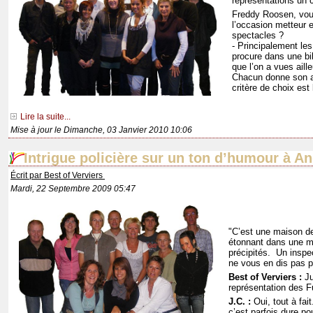
représentations
un 
Freddy Roosen, vou
l’occasion metteur
spectacles ?
- Principalement le
procure dans une bi
que l’on a vues aill
Chacun donne son av
critère de choix est
Lire la suite...
Mise à jour le Dimanche, 03 Janvier 2010 10:06
Intrigue policière sur un ton d’humour à A
Écrit par Best of Verviers
Mardi, 22 Septembre 2009 05:47
"C’est une maison de
étonnant dans une mai
précipités.
Un inspec
ne vous en dis pas 
Best of Verviers :
Ju
représentation des F
J.C. :
Oui, tout à fait
c’est parfois dure po