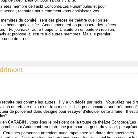
coup de coeur Best of pour sa convivialité.
s êtes membre de l’asbl Concorde/Les Funambules et pour
 en scène ; racontez-nous comment vous choisissez vos
s membres du comité lisent des pièces de théâtre que l’on se
bliothèque spécialisée. Accessoirement on proposera des pièces
eurs : tv, journaux, autre troupe… Ensuite on en parle en réunion.
is et propose la lecture à d’autres membres. Mais le premier
 le coup de cœur.
ndrimont
 retraite pas comme les autres.
Il y a un décès par mois.
Vous allez me dire
son de retraite mais c’est trop régulier.
Les pensionnaires sont très occupé
teur de police est donc désigné pour essayer d’élucider cette affaire.
Il est 
plus"
lien CARABIN , vous êtes le président de la troupe de théâtre Concorde/Le
unambules à Andrimont, ça reste une joie pour les gens du village, presqu'une 
.
Certaines personnes attendent avec impatience les dates des spectacles.
ur certains.
Nous mettons tout en œuvre pour fournir au public un spectacle d