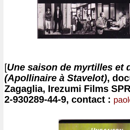
[
Une saison de myrtilles et d
(Apollinaire à Stavelot)
, doc
Zagaglia, Irezumi Films SPR
2-930289-44-9, contact :
pao