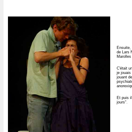
Ensuite, 
de Lars 
Marolles 
C'était u
je jouais
jouant de
psychiat
anorexiq
Et puis i
jours".