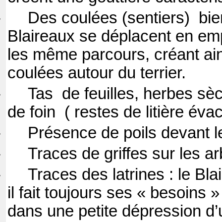
-
Des coulées (sentiers)
bie
Blaireaux se déplacent en em
les même parcours, créant ai
coulées autour du terrier.
-
Tas
de feuilles, herbes sèc
de foin
( restes de litière éva
-
Présence de poils devant l
-
Traces de griffes sur les ar
-
Traces des latrines : le Bla
il fait toujours ses « besoins »
dans une petite dépression d’