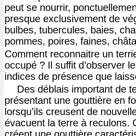
peut se nourrir, ponctuelleme
presque exclusivement de vég
bulbes, tubercules, baies, ch
pommes, poires, faines, châta
Comment reconnaitre un terrie
occupé ? Il suffit d’observer 
indices de présence que laisse
-
Des déblais important de te
présentant une gouttière en f
lorsqu’ils creusent de nouvelle
évacuent la terre à reculons. 
créent une gouttière caractéri