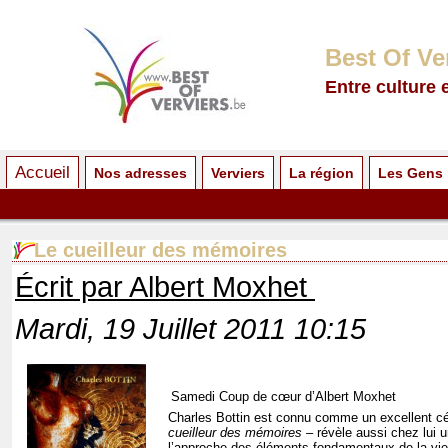
Best Of Ve
Entre culture 
Accueil
Nos adresses
Verviers
La région
Les Gens
Le cueilleur des mémoires
Écrit par Albert Moxhet
Mardi, 19 Juillet 2011 10:15
Samedi Coup de cœur d’Albert Moxhet
Charles Bottin est connu comme un excellent cér
cueilleur des mémoires –
révèle aussi chez lui u
l’approche des éléments fondamentaux de la vie