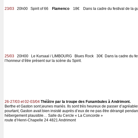
23/03
20h00 Spirit of 66
Flamenco
18€ Dans la cadre du festival de la gu
25/03
20H00 Le Kursaal / LIMBOURG Blues Rock 30€ Dans la cadre du festiv
l’honneur d’être présent sur la scène du Spirit.
26-27/03 et 02-03/04
Théâtre par la troupe des Funambules à Andrimont.
Berthe et Gaston sont jeunes mariés. Ils sont très heureux de passer d’agréable
pourtant, Gaston avait bien insisté auprès d’eux de ne pas être dérangé pendan
hébergement plausible… Salle du Cercle « La Concorde »
route d’Henri-Chapelle 24 4821 Andrimont