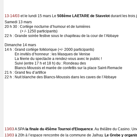
13-14/03
et le lundi 15 mars Le
508ème LAETARE de Stavelot
durant les troi
Samedi 13 mars
20 h 30 : Cortège nocturne d’humour et de lumières
(+ /- 1250 participants)
22 h : Grande soirée festive sous le chapiteau de la cour de l’Abbaye
Dimanche 14 mars
14 h : Grand cortège folklorique (+/- 2000 participants)
En invités d’honneur : les Masques de Venise
La féerie du spectacle a rendez-vous avec le public !
Suivi (entre 17 h et 18 h) du : Rondeau des
Blancs-Moussis et marée de confettis sur la place Saint-Remacle
21 h : Grand feu d’artifice
22 h : Nuit blanche des Blancs-Moussis dans les caves de l’Abbaye
13/03
A SPA
la finale du 45ème Tournoi d’Eloquence
. Au théâtre du Casino. Un
13/03
à 20h à l’espace rencontre de la commune de Jalhay.
Le Grebe y organi