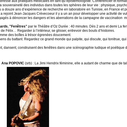
resse aux pratiques médicales en tant qu’épistémologiste. Conférencier et formate
la souveraineté des individus dans toutes les sphères de leur vie : physique, psycho
ou a douze ans d’expérience de recherche en laboratoire en Tunisie, en France et 
a rejoint Jean-Jacques Crèvecoeur il y a un an pour développer une activité de vul
engagés à dénoncer les dangers et les aberrations de la campagne de vaccination 
nards. "Fenêtres"
par le Théâtre d’Oz Durée : 40 minutes. Dès 2 ans et demi La fen
 de Félix… Regarder à l’intérieur, se glisser, entrevoir des bouts d’histoires.
 comme des boîtes à trésor égrenées doucement.
sens du battant. Regardez ce grand monde qui palpite, qui discute, qui tonitrue, qu
t, dansent, construisent des fenêtres dans une scénographie ludique et poétique 
.
Ana POPOVIC
(srb) : La Jimi Hendrix féminine, elle a autant de charme que de tal