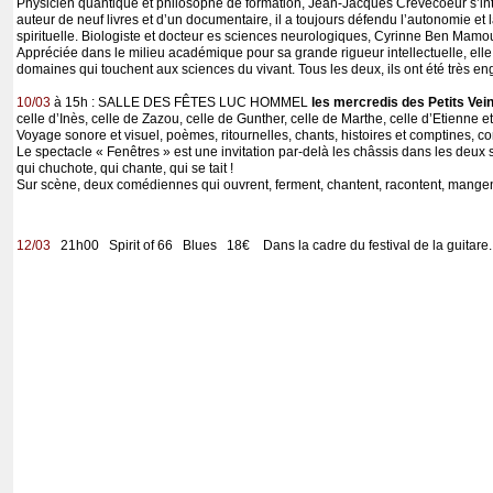
Physicien quantique et philosophe de formation, Jean-Jacques Crèvecoeur s’inté
auteur de neuf livres et d’un documentaire, il a toujours défendu l’autonomie et 
spirituelle. Biologiste et docteur es sciences neurologiques, Cyrinne Ben Mam
Appréciée dans le milieu académique pour sa grande rigueur intellectuelle, elle 
domaines qui touchent aux sciences du vivant. Tous les deux, ils ont été très 
10/03
à 15h : SALLE DES FÊTES LUC HOMMEL
les mercredis des Petits Vei
celle d’Inès, celle de Zazou, celle de Gunther, celle de Marthe, celle d’Etienne et
Voyage sonore et visuel, poèmes, ritournelles, chants, histoires et comptines,
Le spectacle « Fenêtres » est une invitation par-delà les châssis dans les deux 
qui chuchote, qui chante, qui se tait !
Sur scène, deux comédiennes qui ouvrent, ferment, chantent, racontent, mangen
12/03
21h00 Spirit of 66 Blues 18€ Dans la cadre du festival de la guitare