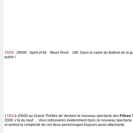
15/03
20h00 Spirit of 66 Blues Rock 18€ Dans la cadre du festival de la gu
public !
17/03
à 20h00 au Grand-Théâtre de Verviers le nouveau spectacle des
Frères 
2009, v’là du neuf … Vous retrouverez évidemment dans ce nouveau spectacle l
et surtout la complicité de ces deux personnages toujours aussi attachante.