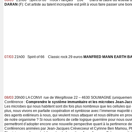
06/03
21h00 Spirit of 66 Rock Français 20€ Dans la cadre du festival d
DARAN
(F): Cet artiste au talent incroyable est prêt à vous faire passer une bon
07/03
21h00 Spirit of 66 Classic rock 29 euros
MANFRED MANN EARTH B
08/03
20h00 LA CONVI rue de Wergifosse 22 – 4630 SOUMAGNE (uniquement s
Conférence :
Comprendre le système immunitaire et les microbes Jean-Ja
Les microbes qui nous habitent sont dix fois plus nombreux que les cellules qu
plus, nous vivons en parfaite coopération et symbiose avec l’immense majorité d’
des agents extérieurs à nous, qui veulent nous attaquer et nous détruire en pr
de notre organisme ? Si nous sortions de cette logique guerrière pour nous ouv
permettront d’adopter encore une nouvelle perspective quant à la pertinence de
Conférences animées par Jean-Jacques Crèvecoeur et Cyrinne Ben Mamou, 