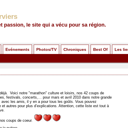
rviers
et passion, le site qui a vécu pour sa région.
Evénements
Photos/TV
Chroniques
Best Of
Les li
éjà. Voici notre "marathon" culture et loisirs, nos 42 coups de
les, festivals, concerts,… pour mars et avril 2010 dans notre grande
e, avec les amis, il y en a pour tous les goûts. Vous pouvez
et autres pour plus d’explications. Attention, cette liste est tout à
ive.
 nos coups de coeur.