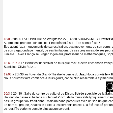
18/03
20h00 LA CONVI rue de Wergifosse 22 – 4630 SOUMAGNE
« Profitez
Au présent, prendre soin de soi - Etre présent à soi - Etre attentif à soi !
Etre attentif aux mouvements de sa respiration, aux mouvements de son corps, 
de son vagabondage mental, de ses limitations, de ses croyances, de ses peurs… e
lumière… Avec Françoise Singer, Ingénieur, professeur de mathématiques, Sop
18 au 21/03
Le Belzik est un festival de musique rock, electro et chanson fran
Stanislas, Olivia Ruiz,...
19/03
à 20h30 au Foyer du Grand-Théâtre le cercle du
Jazz Hot a convié le « 
Nous pouvons faire confiance à leurs goûts, car ce club ressemble à s’y mépren
20/3
à 20h30 : Salle du centre du culturel de Dison.
Soirée spéciale de la Saint
Un fond de basse et batterie sur lequel s’incruste la musicalité typiquement irla
pas un groupe folk traditionnel, mais un band particulier avec un son unique c
Le nom du groupe, Snakes in Exile, « les serpents en exil », a été inspiré par une
ce jour, l’île verte ne compte plus aucun serpent.