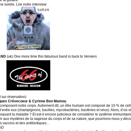
e la guitare.
ne soirée. Lire notre interview
AND
(uk) One more time this fabulous band is back to Verviers
ur réservation)
cques Crèvecoeur & Cyrinne Ben Mamou
i composent notre corps. Autrement dit, un être humain est composé de 10 % de cel
entre eux (champignons, bacilles, mycobactéries, bactéries et virus). Alors, d’où v
ovoquant la maladie ? Et est-il encore judicieux de considérer le système immunit
rir aux mystères de la sagesse du corps et de sa nature, que pourrions-nous y déco
s vaccins et des antibiotiques…
PhD