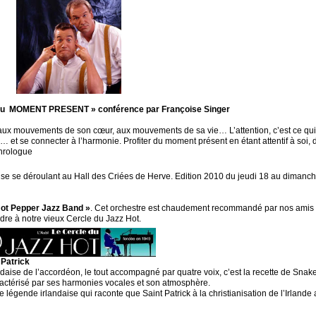
 du MOMENT PRESENT » conférence par Françoise Singer
aux mouvements de son cœur, aux mouvements de sa vie… L’attention, c’est ce qui 
t se connecter à l’harmonie. Profiter du moment présent en étant attentif à soi, da
hrologue
çaise se déroulant au Hall des Criées de Herve. Edition 2010 du jeudi 18 au diman
Hot Pepper Jazz Band »
. Cet orchestre est chaudement recommandé par nos amis 
dre à notre vieux Cercle du Jazz Hot.
 Patrick
ndaise de l’accordéon, le tout accompagné par quatre voix, c’est la recette de Snake
aractérisé par ses harmonies vocales et son atmosphère.
 légende irlandaise qui raconte que Saint Patrick à la christianisation de l’Irlande 