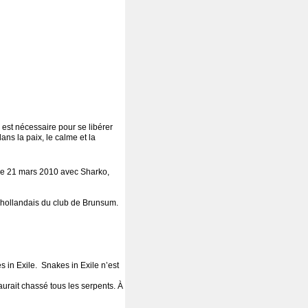
est nécessaire pour se libérer
ns la paix, le calme et la
che 21 mars 2010 avec Sharko,
hollandais du club de Brunsum.
s in Exile. Snakes in Exile n’est
aurait chassé tous les serpents. À